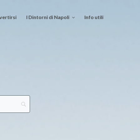
vertirsi
I Dintorni di Napoli
Info utili