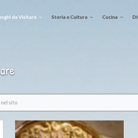
oghi da Visitare
Storia e Cultura
Cucina
Di
tare