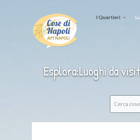
I Quartieri
Lu
Esplora:Luoghi da visi