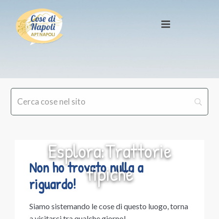
Esplora:Trattorie
Non ho trovato nulla a
tipiche
riguardo!
Siamo sistemando le cose di questo luogo, torna
a visitarci tra qualche giorno!