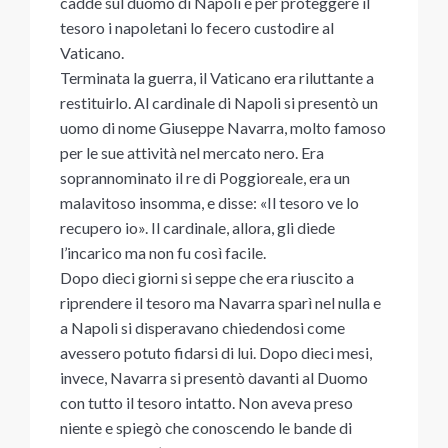
cadde sul duomo di Napoli e per proteggere il
tesoro i napoletani lo fecero custodire al
Vaticano.
Terminata la guerra, il Vaticano era riluttante a
restituirlo. Al cardinale di Napoli si presentò un
uomo di nome Giuseppe Navarra, molto famoso
per le sue attività nel mercato nero. Era
soprannominato il re di Poggioreale, era un
malavitoso insomma, e disse: «Il tesoro ve lo
recupero io». Il cardinale, allora, gli diede
l’incarico ma non fu così facile.
Dopo dieci giorni si seppe che era riuscito a
riprendere il tesoro ma Navarra sparì nel nulla e
a Napoli si disperavano chiedendosi come
avessero potuto fidarsi di lui. Dopo dieci mesi,
invece, Navarra si presentò davanti al Duomo
con tutto il tesoro intatto. Non aveva preso
niente e spiegò che conoscendo le bande di