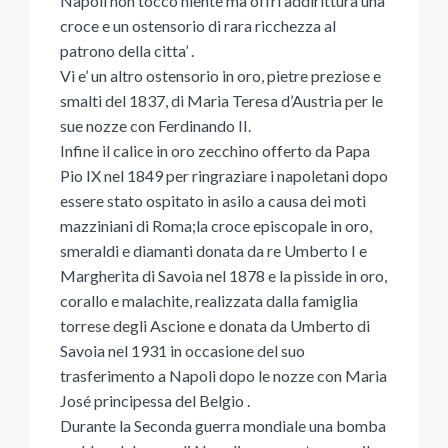
Napoli non toccò niente ma offrì addirittura una
croce e un ostensorio di rara ricchezza al
patrono della citta’ .
Vi e’ un altro ostensorio in oro, pietre preziose e
smalti del 1837, di Maria Teresa d’Austria per le
sue nozze con Ferdinando II.
Infine il calice in oro zecchino offerto da Papa
Pio IX nel 1849 per ringraziare i napoletani dopo
essere stato ospitato in asilo a causa dei moti
mazziniani di Roma;la croce episcopale in oro,
smeraldi e diamanti donata da re Umberto I e
Margherita di Savoia nel 1878 e la pisside in oro,
corallo e malachite, realizzata dalla famiglia
torrese degli Ascione e donata da Umberto di
Savoia nel 1931 in occasione del suo
trasferimento a Napoli dopo le nozze con Maria
José principessa del Belgio .
Durante la Seconda guerra mondiale una bomba