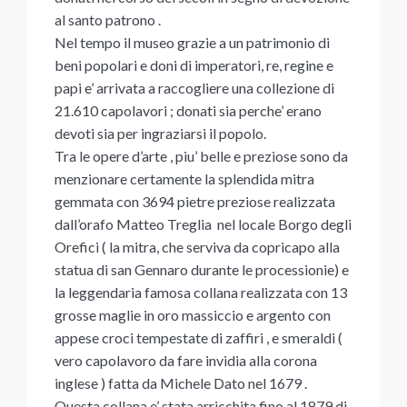
al santo patrono .
Nel tempo il museo grazie a un patrimonio di
beni popolari e doni di imperatori, re, regine e
papi e’ arrivata a raccogliere una collezione di
21.610 capolavori ; donati sia perche’ erano
devoti sia per ingraziarsi il popolo.
Tra le opere d’arte , piu’ belle e preziose sono da
menzionare certamente la splendida mitra
gemmata con 3694 pietre preziose realizzata
dall’orafo Matteo Treglia nel locale Borgo degli
Orefici ( la mitra, che serviva da copricapo alla
statua di san Gennaro durante le processionie) e
la leggendaria famosa collana realizzata con 13
grosse maglie in oro massiccio e argento con
appese croci tempestate di zaffiri , e smeraldi (
vero capolavoro da fare invidia alla corona
inglese ) fatta da Michele Dato nel 1679 .
Questa collana e’ stata arricchita fino al 1879 di