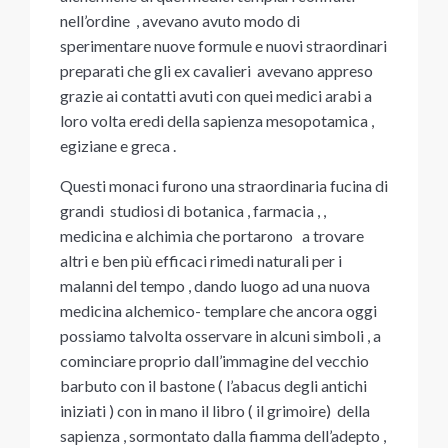
nell’ordine , avevano avuto modo di
sperimentare nuove formule e nuovi straordinari
preparati che gli ex cavalieri avevano appreso
grazie ai contatti avuti con quei medici arabi a
loro volta eredi della sapienza mesopotamica ,
egiziane e greca .
Questi monaci furono una straordinaria fucina di
grandi studiosi di botanica , farmacia , ,
medicina e alchimia che portarono a trovare
altri e ben più efficaci rimedi naturali per i
malanni del tempo , dando luogo ad una nuova
medicina alchemico- templare che ancora oggi
possiamo talvolta osservare in alcuni simboli , a
cominciare proprio dall’immagine del vecchio
barbuto con il bastone ( l’abacus degli antichi
iniziati ) con in mano il libro ( il grimoire) della
sapienza , sormontato dalla fiamma dell’adepto ,