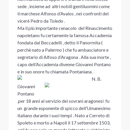
sede , insieme ad altri nobili gentiluomini come
il marchese Alfonso d’Avalos , nei confronti del
vicerè Pedro da Toledo .
Ma il più importante cenacolo del Rinascimento
napoletano fu certamente la famosa Accademia
fondata dal Beccadelli , detto il Panormita (
perchè nato a Palermo ) che fu ambasciatore e
segretario di Alfoso d’Aragona . Alla sua morte ,
capo dell’Accademia divenne Giovanni Pontano
e in suo onore fu chiamata Pontaniana .
N. B.
Giovanni
Pontano
,per 18 anni al servizio dei sovrani aragonesi fu
un grande esponente di spicco dell’Umanesimo
italiano durante i suoi tempi . Nato a Cerreto di
Spoleto e morto a Napoli il 17 settembre 1503,
egli fu non solo un grande letterato e alchimista