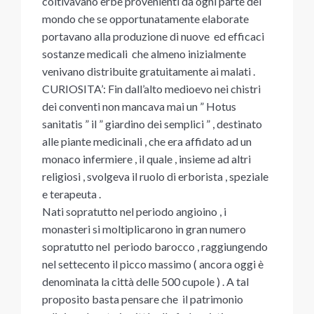
coltivavano erbe provenienti da ogni parte del
mondo che se opportunatamente elaborate
portavano alla produzione di nuove ed efficaci
sostanze medicali che almeno inizialmente
venivano distribuite gratuitamente ai malati .
CURIOSITA’: Fin dall’alto medioevo nei chistri
dei conventi non mancava mai un ” Hotus
sanitatis ” il ” giardino dei semplici ” , destinato
alle piante medicinali , che era affidato ad un
monaco infermiere , il quale , insieme ad altri
religiosi , svolgeva il ruolo di erborista , speziale
e terapeuta .
Nati sopratutto nel periodo angioino , i
monasteri si moltiplicarono in gran numero
sopratutto nel periodo barocco , raggiungendo
nel settecento il picco massimo ( ancora oggi è
denominata la città delle 500 cupole ) . A tal
proposito basta pensare che il patrimonio