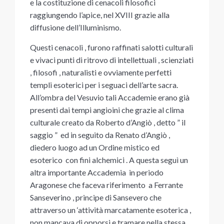
e la costituzione di cenacoli filosofici
raggiungendo l’apice, nel XVIII grazie alla
diffusione dell’Illuminismo.
Questi cenacoli , furono raffinati salotti culturali
e vivaci punti di ritrovo di intellettuali , scienziati
, filosofi , naturalisti e ovviamente perfetti
templi esoterici per i seguaci dell’arte sacra.
All’ombra del Vesuvio tali Accademie erano già
presenti dai tempi angioini che grazie al clima
culturale creato da Roberto d’Angiò , detto ” il
saggio ” ed in seguito da Renato d’Angiò ,
diedero luogo ad un Ordine mistico ed
esoterico con fini alchemici . A questa seguì un
altra importante Accademia in periodo
Aragonese che faceva riferimento a Ferrante
Sanseverino , principe di Sansevero che
attraverso un ‘attività marcatamente esoterica ,
non mancava di opporsi e tramare nella stessa