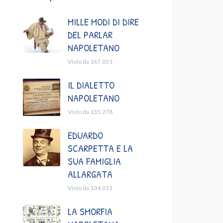
MILLE MODI DI DIRE
DEL PARLAR
NAPOLETANO
Visto da 167.031
IL DIALETTO
NAPOLETANO
Visto da 135.278
EDUARDO
SCARPETTA E LA
SUA FAMIGLIA
ALLARGATA
Visto da 104.011
LA SMORFIA