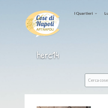
I Quartieri
Lu
herc14