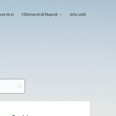
vertirsi
I Dintorni di Napoli
Info utili