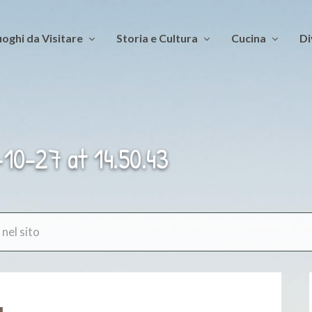
oghi da Visitare
Storia e Cultura
Cucina
Di
0-27 at 14.50.43