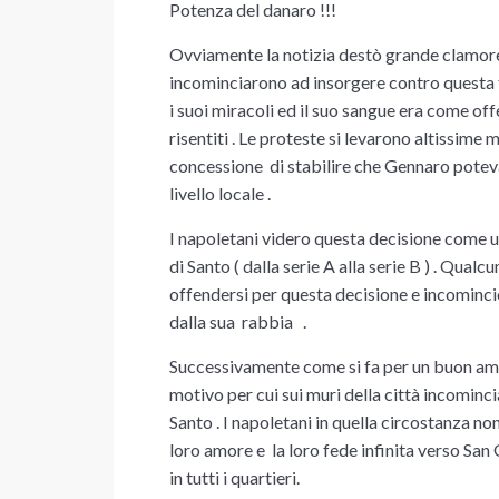
Potenza del danaro !!!
Ovviamente la notizia destò grande clamore 
incominciarono ad insorgere contro questa 
i suoi miracoli ed il suo sangue era come of
risentiti . Le proteste si levarono altissime
concessione di stabilire che Gennaro potev
livello locale .
I napoletani videro questa decisione come un
di Santo ( dalla serie A alla serie B ) . Qua
offendersi per questa decisione e incominci
dalla sua rabbia .
Successivamente come si fa per un buon amico
motivo per cui sui muri della città incominci
Santo . I napoletani in quella circostanza non 
loro amore e la loro fede infinita verso San G
in tutti i quartieri.