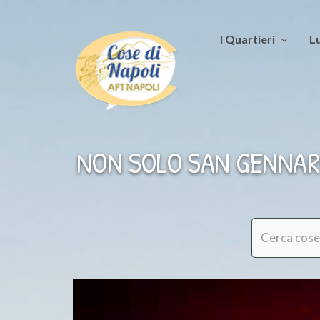
I Quartieri
Lu
NON SOLO SAN GENNARO (l