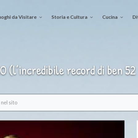
oghi da Visitare
Storia e Cultura
Cucina
Di
’incredibile record di ben 52 