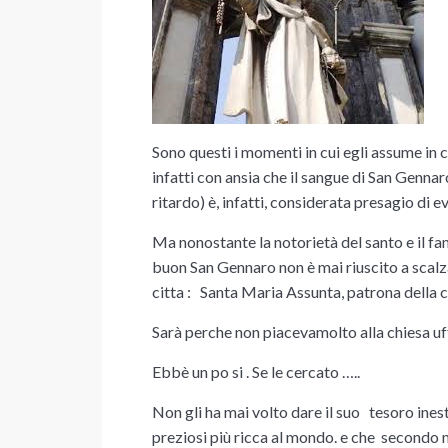
Sono questi i momenti in cui egli assume in 
infatti con ansia che il sangue di San Gennar
ritardo) è, infatti, considerata presagio di 
Ma nonostante
la notorietà del santo e il f
buon San Gennaro non è mai riuscito a scalz
citta : Santa Maria Assunta, patrona della c
Sarà perche non piacevamolto alla chiesa uff
Ebbè un po si . Se le cercato …..
Non gli ha mai volto dare il suo tesoro ines
preziosi più ricca al mondo. e che secondo mol