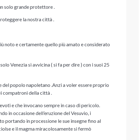
un solo grande protettore .
oteggere la nostra città .
più noto e certamente quello più amato e considerato
solo Venezia si avvicina ( si fa per dire ) con i suoi 25
 del popolo napoletano .Anzi a voler essere proprio
ei compatroni della città .
devoti e che invocano sempre in caso di pericolo.
do in occasione dell’
eruzione del Vesuvio
, i
to portando in processione le sue insegne fino al
i sciolse e il magma miracolosamente si fermò