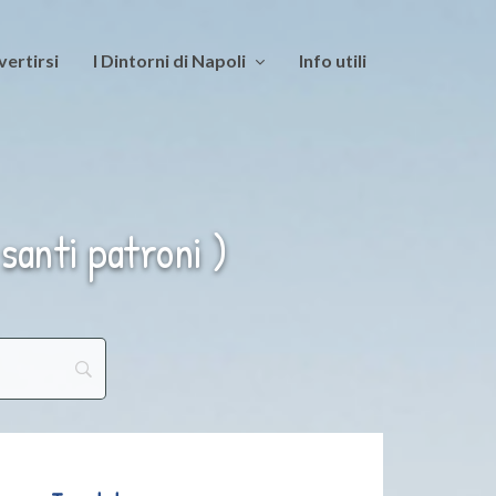
vertirsi
I Dintorni di Napoli
Info utili
santi patroni )