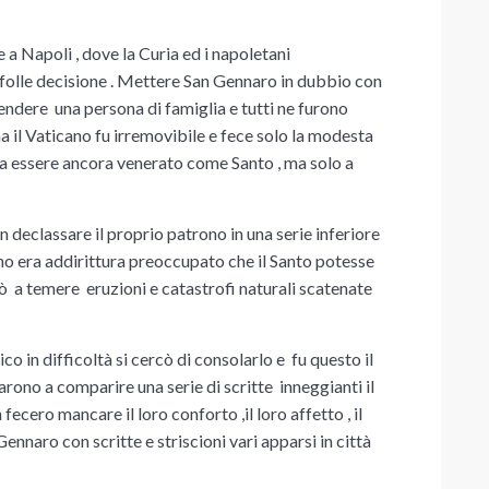
a Napoli , dove la Curia ed i napoletani
folle decisione . Mettere San Gennaro in dubbio con
fendere una persona di famiglia e tutti ne furono
 ma il Vaticano fu irremovibile e fece solo la modesta
a essere ancora venerato come Santo , ma solo a
 declassare il proprio patrono in una serie inferiore
lcuno era addirittura preoccupato che il Santo potesse
ò a temere eruzioni e catastrofi naturali scatenate
 in difficoltà si cercò di consolarlo e fu questo il
arono a comparire una serie di scritte inneggianti il
fecero mancare il loro conforto ,il loro affetto , il
ennaro con scritte e striscioni vari apparsi in città