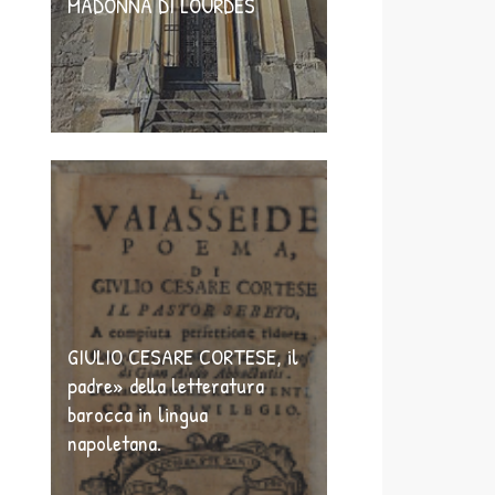
MADONNA DI LOURDES
GIULIO CESARE CORTESE, il
padre» della letteratura
barocca in lingua
napoletana.