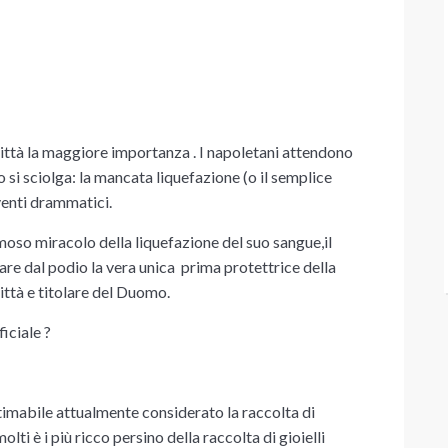
città la maggiore importanza . I napoletani attendono
o si sciolga: la mancata liquefazione (o il semplice
eventi drammatici.
amoso miracolo della liquefazione del suo sangue,il
are dal podio la vera unica
prima
protettrice della
ittà e titolare del Duomo.
iciale ?
timabile attualmente considerato la raccolta di
ti è i più ricco persino della raccolta di gioielli