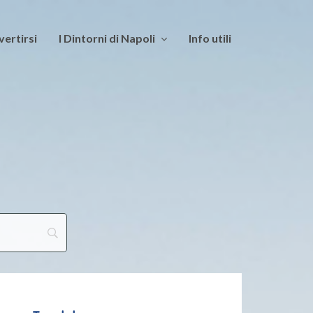
vertirsi
I Dintorni di Napoli
Info utili