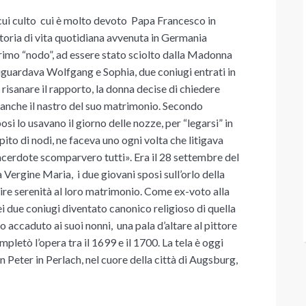
cui culto cui è molto devoto
Papa Francesco in
storia di vita quotidiana avvenuta in Germania
l primo “nodo”, ad essere stato sciolto dalla Madonna
riguardava Wolfgang e Sophia, due coniugi entrati in
risanare il rapporto, la donna decise di chiedere
ò anche il nastro del suo matrimonio. Secondo
si lo usavano il giorno delle nozze, per “legarsi” in
ito di nodi, ne faceva uno ogni volta che litigava
sacerdote scomparvero tutti». Era il 28 settembre del
a Vergine Maria, i due giovani sposi sull’orlo della
ire serenità al loro matrimonio. Come ex-voto alla
i due coniugi diventato canonico religioso di quella
o accaduto ai suoi nonni,
una pala d’altare al pittore
etò l’opera tra il 1699 e il 1700. La tela è oggi
n Peter in Perlach, nel cuore della città di Augsburg,