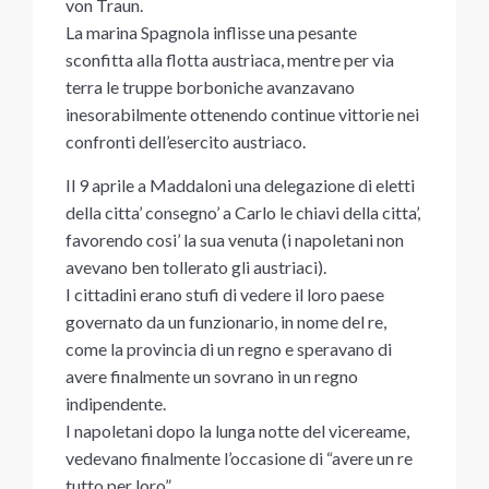
von Traun.
La marina Spagnola inflisse una pesante
sconfitta alla flotta austriaca, mentre per via
terra le truppe borboniche avanzavano
inesorabilmente ottenendo continue vittorie nei
confronti dell’esercito austriaco.
Il 9 aprile a Maddaloni una delegazione di eletti
della citta’ consegno’ a Carlo le chiavi della citta’,
favorendo cosi’ la sua venuta (i napoletani non
avevano ben tollerato gli austriaci).
I cittadini erano stufi di vedere il loro paese
governato da un funzionario, in nome del re,
come la provincia di un regno e speravano di
avere finalmente un sovrano in un regno
indipendente.
I napoletani dopo la lunga notte del vicereame,
vedevano finalmente l’occasione di “avere un re
tutto per loro” …