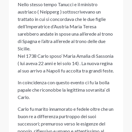
Nello stesso tempo Tanucci e il ministro
austriaco ( Neipperg ) sottoscrivevano un
trattato in cui si concordava che le due figlie
dell’Imperatrice d’Austria Maria Teresa
sarebbero andate in spose una all’erede al trono
di Spagna e l’altra all’erede al trono delle due
Sicilie.
Nel 1738 Carlo sposo’ Maria Amalia di Sassonia
( lui aveva 22 anni e lei solo 14) . La nuova regina
al suo arrivo a Napoli fu accolta tra grandi feste.
In coincidenza con questo evento ci fu la bolla
papale che riconobbe la legittima sovranita’ di
Carlo.
Carlo fu marito innamorato e fedele oltre che un
buon re a differenza purtroppo dei suoi
successori; premuroso verso le esigenze del
popolo, riflessivo e umano e attentissimo al