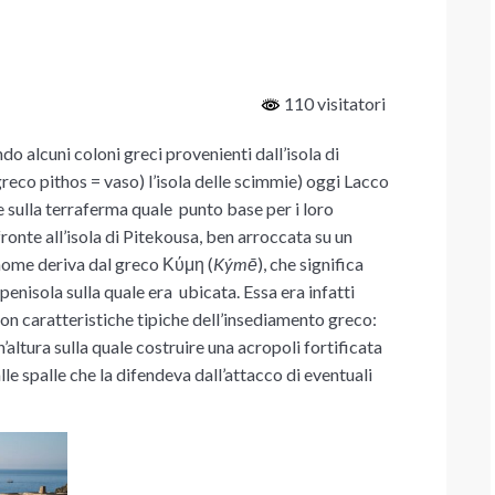
110 visitatori
ando alcuni coloni greci provenienti dall’isola di
o pithos = vaso) l’isola delle scimmie) oggi Lacco
e sulla terraferma quale punto base per i loro
fronte all’isola di Pitekousa, ben arroccata su un
 nome deriva dal greco
Κύμη
(
Kýmē
), che significa
penisola sulla quale era ubicata. Essa era infatti
n caratteristiche tipiche dell’insediamento greco:
’altura sulla quale costruire una acropoli fortificata
lle spalle che la difendeva dall’attacco di eventuali