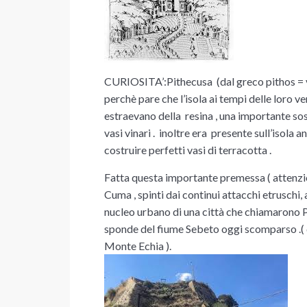
CURIOSITA’:Pithecusa (dal greco pithos = v
perchè pare che l’isola ai tempi delle loro ven
estraevano della resina , una importante sos
vasi vinari . inoltre era presente sull’isola 
costruire perfetti vasi di terracotta .
Fatta questa importante premessa ( attenzio
Cuma , spinti dai continui attacchi etruschi, a
nucleo urbano di una città che chiamarono Pa
sponde del fiume Sebeto oggi scomparso .( d
Monte Echia ).