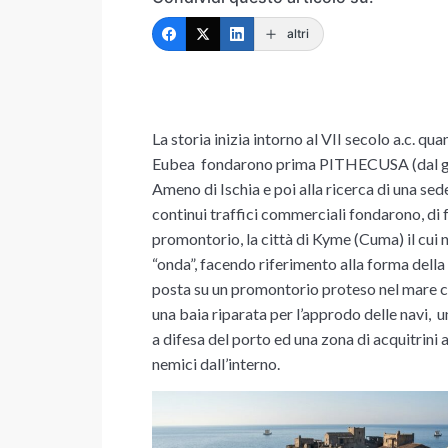
altri
La storia inizia intorno al VII secolo a.c. qu
Eubea fondarono prima PITHECUSA (dal grec
Ameno di Ischia e poi alla ricerca di una sed
continui traffici commerciali fondarono,
di 
promontorio,
la città di Kyme (Cuma) il cui
“onda”, facendo riferimento alla forma della 
posta su un promontorio proteso nel mare co
una baia riparata per l’approdo delle navi, un
a difesa del porto ed una zona di acquitrini a
nemici dall’interno.