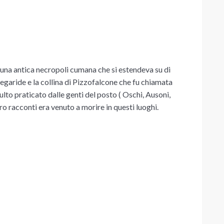
a una antica necropoli cumana che si estendeva su di
Megaride e la collina di Pizzofalcone
che fu chiamata
o praticato dalle genti del posto ( O
schi,
Ausoni,
ro racconti era venuto a morire in questi luoghi.