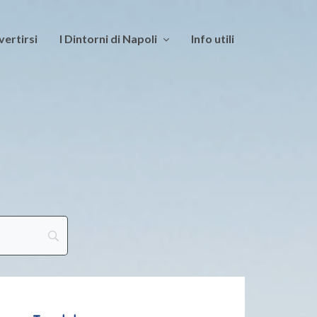
vertirsi
I Dintorni di Napoli
Info utili