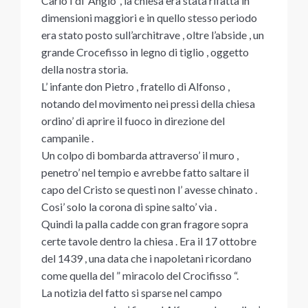
Carlo I di’ Angio’ , la chiesa era stata rifatta in
dimensioni maggiori e in quello stesso periodo
era stato posto sull’architrave , oltre l’abside , un
grande Crocefisso in legno di tiglio , oggetto
della nostra storia.
L’ infante don Pietro , fratello di Alfonso ,
notando del movimento nei pressi della chiesa
ordino’ di aprire il fuoco in direzione del
campanile .
Un colpo di bombarda attraverso’ il muro ,
penetro’ nel tempio e avrebbe fatto saltare il
capo del Cristo se questi non l’ avesse chinato .
Cosi’ solo la corona di spine salto’ via .
Quindi la palla cadde con gran fragore sopra
certe tavole dentro la chiesa . Era il 17 ottobre
del 1439 , una data che i napoletani ricordano
come quella del ” miracolo del Crocifisso “.
La notizia del fatto si sparse nel campo