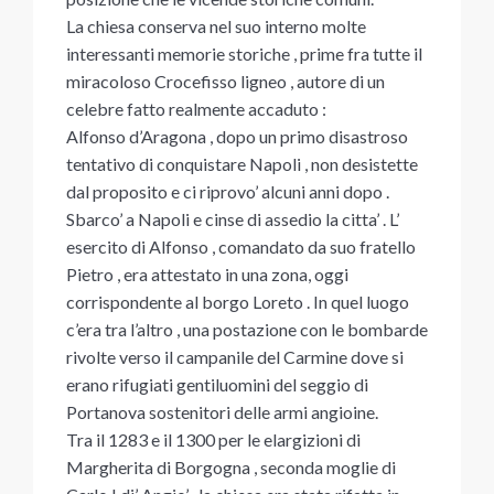
La chiesa conserva nel suo interno molte
interessanti memorie storiche , prime fra tutte il
miracoloso Crocefisso ligneo , autore di un
celebre fatto realmente accaduto :
Alfonso d’Aragona , dopo un primo disastroso
tentativo di conquistare Napoli , non desistette
dal proposito e ci riprovo’ alcuni anni dopo .
Sbarco’ a Napoli e cinse di assedio la citta’ . L’
esercito di Alfonso , comandato da suo fratello
Pietro , era attestato in una zona, oggi
corrispondente al borgo Loreto . In quel luogo
c’era tra l’altro , una postazione con le bombarde
rivolte verso il campanile del Carmine dove si
erano rifugiati gentiluomini del seggio di
Portanova sostenitori delle armi angioine.
Tra il 1283 e il 1300 per le elargizioni di
Margherita di Borgogna , seconda moglie di