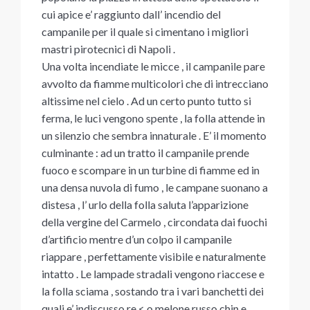
cui apice e’ raggiunto dall’ incendio del
campanile per il quale si cimentano i migliori
mastri pirotecnici di Napoli .
Una volta incendiate le micce , il campanile pare
avvolto da fiamme multicolori che di intrecciano
altissime nel cielo . Ad un certo punto tutto si
ferma, le luci vengono spente , la folla attende in
un silenzio che sembra innaturale . E’ il momento
culminante : ad un tratto il campanile prende
fuoco e scompare in un turbine di fiamme ed in
una densa nuvola di fumo , le campane suonano a
distesa , l’ urlo della folla saluta l’apparizione
della vergine del Carmelo , circondata dai fuochi
d’artificio mentre d’un colpo il campanile
riappare , perfettamente visibile e naturalmente
intatto . Le lampade stradali vengono riaccese e
la folla sciama , sostando tra i vari banchetti dei
quali e’ indiscusso re < o melone russo chin e