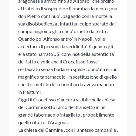
aragonese e arrivo’ fino ad Alfonso , che ordino’
al fratello di sospendere il bombardamento ; ma
don Pietro continuo’ , pagando con la morte la
sua disobbedienza . Infatti un colpo sparato dal
campo angioino gli tronco’ di netto la testa .
Quando poi Alfonso entro’ in Napoli , volle
accertare di persona la veridicita’ di quanto gli
era stato narrato ,. Si convinse della autenticita’
del fatto e volle che il Crocefisso fosse
restaurato senza badare a spese ; dono’altresì un
magnifico tabernacolo , in sostituzione di quello
che il proiettile della bombarda aveva mandato
in frantumi .
Oggi il Crocefisso e’ ancora visibile nella chiesa
del Carmine sotto l’arco del transetto in un
grande tabernacolo intagliato , probabilmente
quello rifatto d’Aragona.
La chiesa del Carmine , con l’ annesso campanile ,