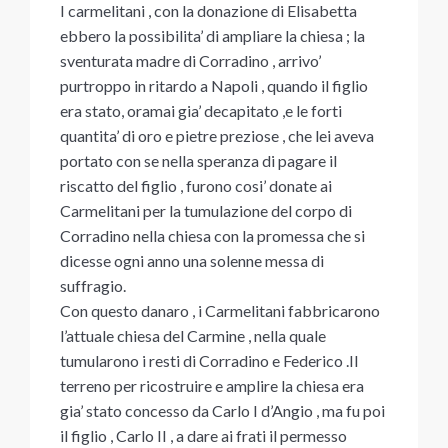
I carmelitani , con la donazione di Elisabetta
ebbero la possibilita’ di ampliare la chiesa ; la
sventurata madre di Corradino , arrivo’
purtroppo in ritardo a Napoli , quando il figlio
era stato, oramai gia’ decapitato ,e le forti
quantita’ di oro e pietre preziose , che lei aveva
portato con se nella speranza di pagare il
riscatto del figlio , furono cosi’ donate ai
Carmelitani per la tumulazione del corpo di
Corradino nella chiesa con la promessa che si
dicesse ogni anno una solenne messa di
suffragio.
Con questo danaro , i Carmelitani fabbricarono
l’attuale chiesa del Carmine , nella quale
tumularono i resti di Corradino e Federico .Il
terreno per ricostruire e amplire la chiesa era
gia’ stato concesso da Carlo I d’Angio , ma fu poi
il figlio , Carlo II , a dare ai frati il permesso