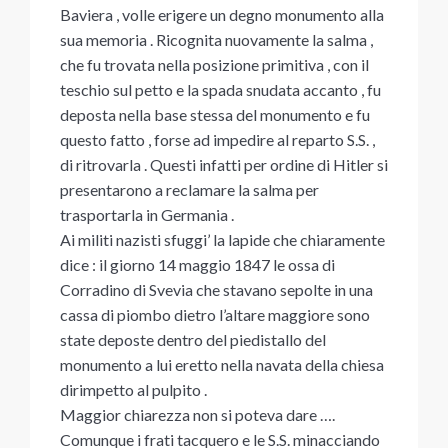
Baviera , volle erigere un degno monumento alla
sua memoria . Ricognita nuovamente la salma ,
che fu trovata nella posizione primitiva , con il
teschio sul petto e la spada snudata accanto , fu
deposta nella base stessa del monumento e fu
questo fatto , forse ad impedire al reparto S.S. ,
di ritrovarla . Questi infatti per ordine di Hitler si
presentarono a reclamare la salma per
trasportarla in Germania .
Ai militi nazisti sfuggi’ la lapide che chiaramente
dice : il giorno 14 maggio 1847 le ossa di
Corradino di Svevia che stavano sepolte in una
cassa di piombo dietro l’altare maggiore sono
state deposte dentro del piedistallo del
monumento a lui eretto nella navata della chiesa
dirimpetto al pulpito .
Maggior chiarezza non si poteva dare ….
Comunque i frati tacquero e le S.S. minacciando