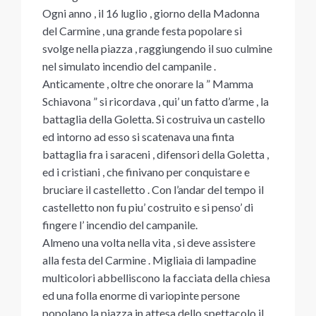
Ogni anno , il 16 luglio , giorno della Madonna
del Carmine , una grande festa popolare si
svolge nella piazza , raggiungendo il suo culmine
nel simulato incendio del campanile .
Anticamente , oltre che onorare la ” Mamma
Schiavona ” si ricordava , qui’ un fatto d’arme , la
battaglia della Goletta. Si costruiva un castello
ed intorno ad esso si scatenava una finta
battaglia fra i saraceni , difensori della Goletta ,
ed i cristiani , che finivano per conquistare e
bruciare il castelletto . Con l’andar del tempo il
castelletto non fu piu’ costruito e si penso’ di
fingere l’ incendio del campanile.
Almeno una volta nella vita , si deve assistere
alla festa del Carmine . Migliaia di lampadine
multicolori abbelliscono la facciata della chiesa
ed una folla enorme di variopinte persone
popolano la piazza in attesa dello spettacolo il