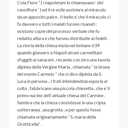
Cola Fiore ” ( i napoletani lo chiamavano ‘ del
cavolfiore ‘ ) ed il re volle assistere al miracolo
da un apposito palco . Il bello e’ che il miracolo ci
fu davvero e tutti i malati furono risanati :
esistono copie del processo verbale che fu
redatto allora e che furono distribuite ai fedeli .
La storia della chiesa inizia nel lontano 639
quando giunsero a Napoli alcuni carmelitani
sfuggiti ai saraceni , recando con loro una tavola
dipinta della Vergine Maria , chiamata ” la bruna
del monte Carmelo ” che si dice dipinta da S.
Luca in persona .. I frati intendendola esporla al
culto , fabbricano una piccola chiesetta , che e’ il
primo nucleo dell’ attuale chiesa del Carmine .
Sembra che la chiesa consistesse in una cripta
sotterranea , una grotta , e per questo fosse
chiamata originariamente ” S. maria della
Grotticella” .