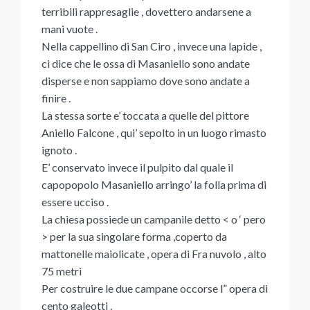
terribili rappresaglie , dovettero andarsene a
mani vuote .
Nella cappellino di San Ciro , invece una lapide ,
ci dice che le ossa di Masaniello sono andate
disperse e non sappiamo dove sono andate a
finire .
La stessa sorte e’ toccata a quelle del pittore
Aniello Falcone , qui’ sepolto in un luogo rimasto
ignoto .
E’ conservato invece il pulpito dal quale il
capopopolo Masaniello arringo’ la folla prima di
essere ucciso .
La chiesa possiede un campanile detto < o ‘ pero
> per la sua singolare forma ,coperto da
mattonelle maiolicate , opera di Fra nuvolo , alto
75 metri
Per costruire le due campane occorse l” opera di
cento galeotti .