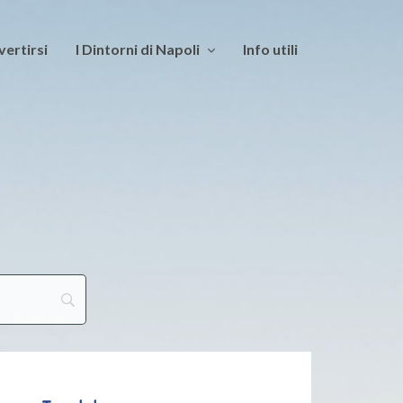
vertirsi
I Dintorni di Napoli
Info utili