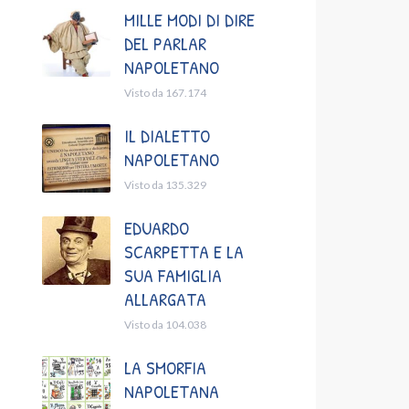
MILLE MODI DI DIRE
DEL PARLAR
NAPOLETANO
Visto da 167.174
IL DIALETTO
NAPOLETANO
Visto da 135.329
EDUARDO
SCARPETTA E LA
SUA FAMIGLIA
ALLARGATA
Visto da 104.038
LA SMORFIA
NAPOLETANA