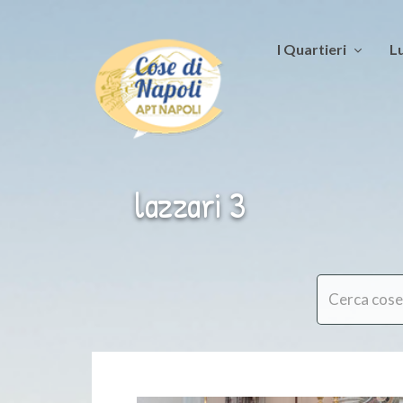
I Quartieri
Lu
lazzari 3