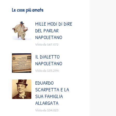
Le cose più amate
MILLE MODI DI DIRE
DEL PARLAR
NAPOLETANO
Visto da 167.072
IL DIALETTO
NAPOLETANO
Visto da 135.294
EDUARDO
SCARPETTA E LA
SUA FAMIGLIA
ALLARGATA
Visto da 104.023