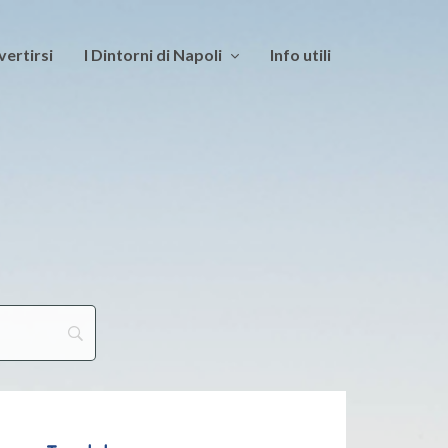
vertirsi
I Dintorni di Napoli
Info utili