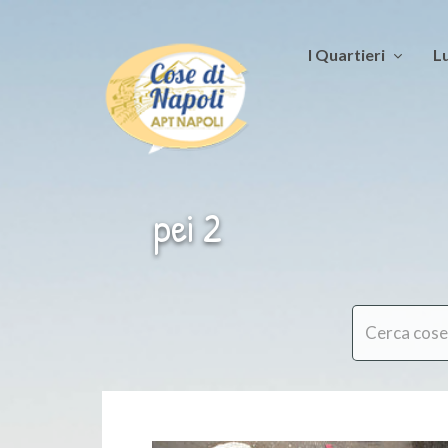
I Quartieri
Lu
pei 2