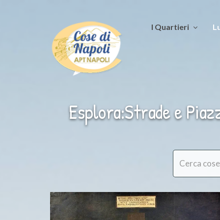
I Quartieri
Lu
Esplora:Strade e Piaz