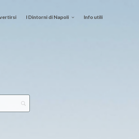
vertirsi
I Dintorni di Napoli
Info utili