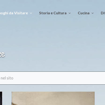
oghi da Visitare
Storia e Cultura
Cucina
Di
ze