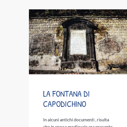
LA FONTANA DI
CAPODICHINO
In alcuni antichi documenti , risulta
che in epoca medievale era presente