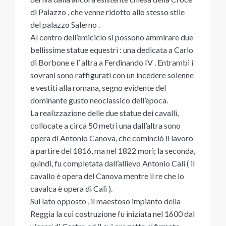
di Palazzo , che venne ridotto allo stesso stile
del palazzo Salerno .
Al centro dell’emiciclo si possono ammirare due
bellissime statue equestri : una dedicata a Carlo
di Borbone e l’ altra a Ferdinando IV . Entrambi i
sovrani sono raffigurati con un incedere solenne
e vestiti alla romana, segno evidente del
dominante gusto neoclassico dell’epoca.
La realizzazione delle due statue dei cavalli,
collocate a circa 50 metri una dall’altra sono
opera di Antonio Canova, che cominciò il lavoro
a partire del 1816, ma nel 1822 morì; la seconda,
quindi, fu completata dall’allievo Antonio Calì ( il
cavallo è opera del Canova mentre il re che lo
cavalca è opera di Calì ).
Sul lato opposto , il maestoso impianto della
Reggia la cui costruzione fu iniziata nel 1600 dal