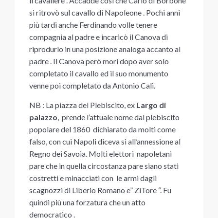
il cavaliere . Accadde così che Carlo di Borbone
si ritrovò sul cavallo di Napoleone . Pochi anni
più tardi anche Ferdinando volle tenere
compagnia al padre e incaricò il Canova di
riprodurlo in una posizione analoga accanto al
padre . Il Canova però mori dopo aver solo
completato il cavallo ed il suo monumento
venne poi completato da Antonio Calì.
NB : La piazza del Plebiscito, ex
Largo di
palazzo
, prende l’attuale nome dal plebiscito
popolare del 1860 dichiarato da molti come
falso, con cui Napoli diceva sì all’annessione al
Regno dei Savoia. Molti elettori napoletani
pare che in quella circostanza pare siano stati
costretti e minacciati con le armi dagli
scagnozzi di Liberio Romano e” ZiTore “. Fu
quindi più una forzatura che un atto
democratico .