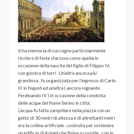
Si ha memoria di cuccagne particolarmente
ricche e di feste sfarzose come quella in
occasione della nascita del figlio di Filippo IV,
con giostra di torri . Un’altra ancora piu’
grandiosa , fu organizzata per l’ingresso di Carlo
III in Napoli ed un’altra ( ancora regnante
Ferdinando IV ) in occasione della condotta
delle acque del fiume Serino in citta’.
L’acqua fu fatta zampillare nella piazza con un
getto di 30 metri di altezza e di altrettanti metri
era la collina artificiale , costruita per sostenere
un edificio di 4 piani che finiva a cuspide , con in