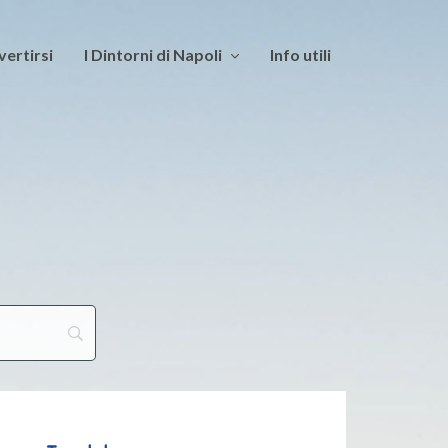
vertirsi
I Dintorni di Napoli
Info utili