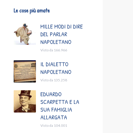
Le cose più amate
MILLE MODI DI DIRE
DEL PARLAR
NAPOLETANO
Visto da 166.966
IL DIALETTO
NAPOLETANO
Visto da 135.258
EDUARDO
SCARPETTA E LA
SUA FAMIGLIA
ALLARGATA
Visto da 104.001