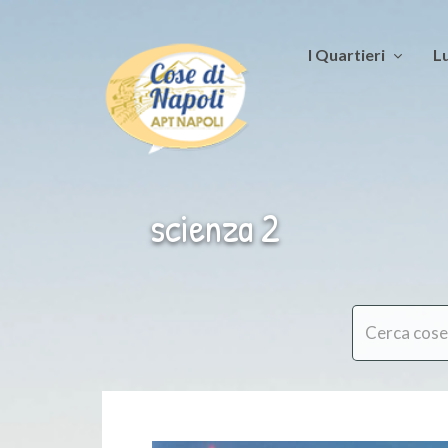
I Quartieri
Lu
scienza 2