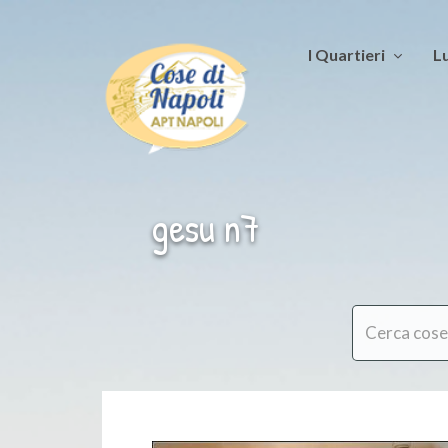
I Quartieri
Lu
gesu n7