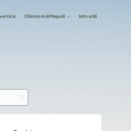
vertirsi
I Dintorni di Napoli
Info utili