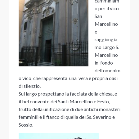
camminiam
o per il vico
San
Marcellino
e
raggiungia
mo Largo S.
Marcellino
in fondo
dell’omonim
o vico, che rappresenta una vera e propria oasi
di silenzio.
Sul largo prospettano la facciata della chiesa, e
il bel convento dei Santi Marcellino e Festo,
frutto della unificazione di due antichi monasteri
femminili e il fianco di quella dei Ss. Severino e
Sossio.