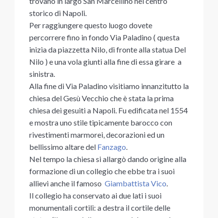
trovano in largo San Marcellino nel centro
storico di Napoli.
Per raggiungere questo luogo dovete
percorrere fino in fondo Via Paladino ( questa
inizia da piazzetta Nilo, di fronte alla statua Del
Nilo ) e una vola giunti alla fine di essa girare a
sinistra.
Alla fine di Via Paladino visitiamo innanzitutto la
chiesa del Gesù Vecchio che è stata la prima
chiesa dei gesuiti a Napoli. Fu edificata nel 1554
e mostra uno stile tipicamente barocco con
rivestimenti marmorei, decorazioni ed un
bellissimo altare del
Fanzago
.
Nel tempo la chiesa si allargò dando origine alla
formazione di un collegio che ebbe tra i suoi
allievi anche il famoso
Giambattista Vico
.
Il collegio ha conservato ai due lati i suoi
monumentali cortili: a destra il cortile delle