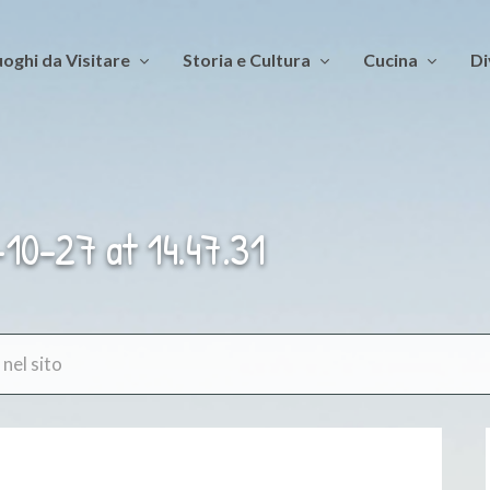
oghi da Visitare
Storia e Cultura
Cucina
Di
0-27 at 14.47.31