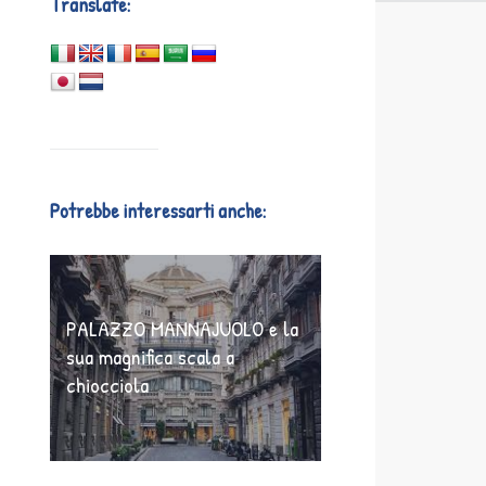
Translate:
Potrebbe interessarti anche:
PALAZZO MANNAJUOLO e la
sua magnifica scala a
chiocciola