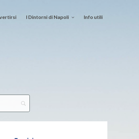
vertirsi
I Dintorni di Napoli
Info utili