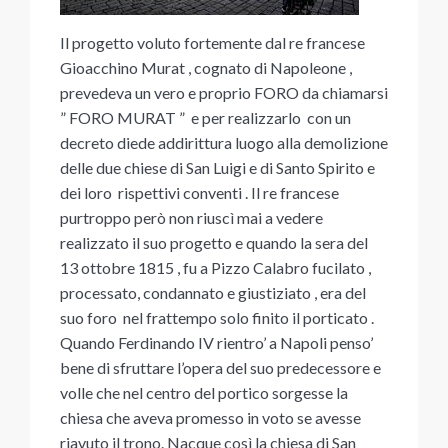
Il progetto voluto fortemente dal re francese
Gioacchino Murat , cognato di Napoleone ,
prevedeva un vero e proprio FORO da chiamarsi
” FORO MURAT ” e per realizzarlo con un
decreto diede addirittura luogo alla demolizione
delle due chiese di San Luigi e di Santo Spirito e
dei loro rispettivi conventi . Il re francese
purtroppo però non riuscì mai a vedere
realizzato il suo progetto e quando la sera del
13 ottobre 1815 , fu a Pizzo Calabro fucilato ,
processato, condannato e giustiziato , era del
suo foro nel frattempo solo finito il porticato .
Quando Ferdinando IV rientro’ a Napoli penso’
bene di sfruttare l’opera del suo predecessore e
volle che nel centro del portico sorgesse la
chiesa che aveva promesso in voto se avesse
riavuto il trono. Nacque così la chiesa di San