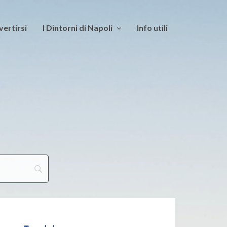
vertirsi
I Dintorni di Napoli
Info utili