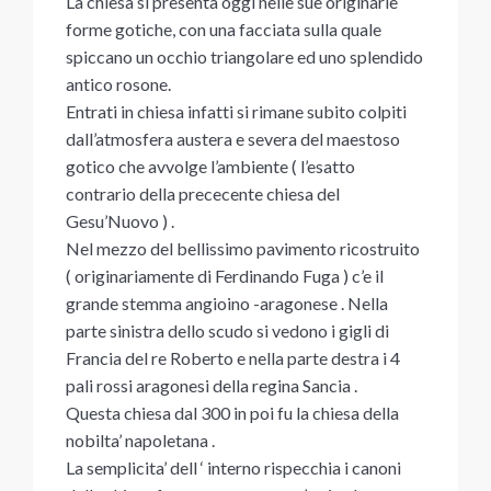
La chiesa si presenta oggi nelle sue originarie
forme gotiche, con una facciata sulla quale
spiccano un occhio triangolare ed uno splendido
antico rosone.
Entrati in chiesa infatti si rimane subito colpiti
dall’atmosfera austera e severa del maestoso
gotico che avvolge l’ambiente ( l’esatto
contrario della prececente chiesa del
Gesu’Nuovo ) .
Nel mezzo del bellissimo pavimento ricostruito
( originariamente di Ferdinando Fuga ) c’e il
grande stemma angioino -aragonese . Nella
parte sinistra dello scudo si vedono i gigli di
Francia del re Roberto e nella parte destra i 4
pali rossi aragonesi della regina Sancia .
Questa chiesa dal 300 in poi fu la chiesa della
nobilta’ napoletana .
La semplicita’ dell ‘ interno rispecchia i canoni