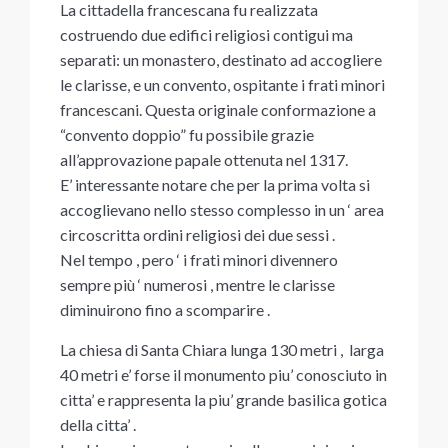
La cittadella francescana fu realizzata
costruendo due edifici religiosi contigui ma
separati: un monastero, destinato ad accogliere
le clarisse, e un convento, ospitante i frati minori
francescani. Questa originale conformazione a
“convento doppio” fu possibile grazie
all’approvazione papale ottenuta nel 1317.
E’ interessante notare che per la prima volta si
accoglievano nello stesso complesso in un ‘ area
circoscritta ordini religiosi dei due sessi .
Nel tempo , pero ‘ i frati minori divennero
sempre più ‘ numerosi , mentre le clarisse
diminuirono fino a scomparire .
La chiesa di Santa Chiara lunga 130 metri , larga
40 metri e’ forse il monumento piu’ conosciuto in
citta’ e rappresenta la piu’ grande basilica gotica
della citta’ .