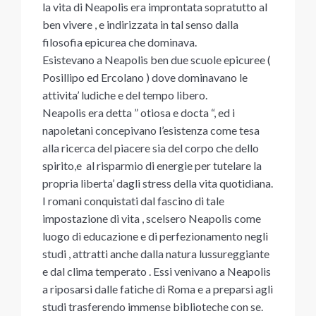
la vita di Neapolis era improntata sopratutto al
ben vivere , e indirizzata in tal senso dalla
filosofia epicurea che dominava.
Esistevano a Neapolis ben due scuole epicuree (
Posillipo ed Ercolano ) dove dominavano le
attivita’ ludiche e del tempo libero.
Neapolis era detta ” otiosa e docta “, ed i
napoletani concepivano l’esistenza come tesa
alla ricerca del piacere sia del corpo che dello
spirito,e al risparmio di energie per tutelare la
propria liberta’ dagli stress della vita quotidiana.
I romani conquistati dal fascino di tale
impostazione di vita , scelsero Neapolis come
luogo di educazione e di perfezionamento negli
studi , attratti anche dalla natura lussureggiante
e dal clima temperato . Essi venivano a Neapolis
a riposarsi dalle fatiche di Roma e a preparsi agli
studi trasferendo immense biblioteche con se.