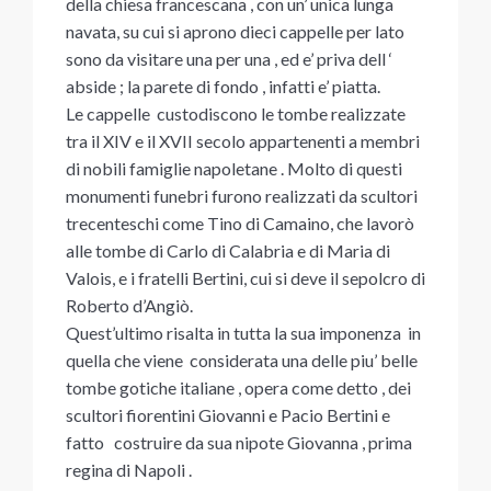
della chiesa francescana , con un’ unica lunga
navata, su cui si aprono dieci cappelle per lato
sono da visitare una per una , ed e’ priva dell ‘
abside ; la parete di fondo , infatti e’ piatta.
Le cappelle custodiscono le tombe realizzate
tra il XIV e il XVII secolo appartenenti a membri
di nobili famiglie napoletane . Molto di questi
monumenti funebri furono realizzati da scultori
trecenteschi come Tino di Camaino, che lavorò
alle tombe di Carlo di Calabria e di Maria di
Valois, e i fratelli Bertini, cui si deve il sepolcro di
Roberto d’Angiò.
Quest’ultimo risalta in tutta la sua imponenza in
quella che viene considerata una delle piu’ belle
tombe gotiche italiane , opera come detto , dei
scultori fiorentini Giovanni e Pacio Bertini e
fatto costruire da sua nipote Giovanna , prima
regina di Napoli .