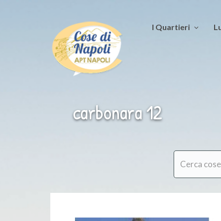
I Quartieri
Lu
carbonara 12