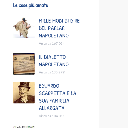
Le cose più amate
MILLE MODI DI DIRE
DEL PARLAR
NAPOLETANO
Visto da 167.034
IL DIALETTO
NAPOLETANO
Visto da 135.279
EDUARDO
SCARPETTA E LA
SUA FAMIGLIA
ALLARGATA
Visto da 104.011