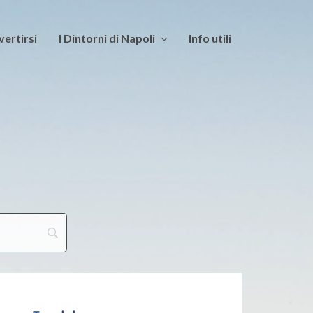
vertirsi
I Dintorni di Napoli
Info utili