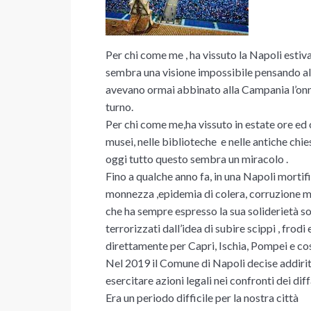
Per chi come me , ha vissuto la Napoli estiva
sembra una visione impossibile pensando all
avevano ormai abbinato alla Campania l’onn
turno.
Per chi come me,ha vissuto in estate ore ed 
musei, nelle biblioteche e nelle antiche chie
oggi tutto questo sembra un miracolo .
Fino a qualche anno fa, in una Napoli mortif
monnezza ,epidemia di colera, corruzione ma
che ha sempre espresso la sua soliderietà solo
terrorizzati dall’idea di subire scippi , frod
direttamente per Capri, Ischia, Pompei e cos
Nel 2019 il Comune di Napoli decise addirit
esercitare azioni legali nei confronti dei diff
Era un periodo difficile per la nostra città