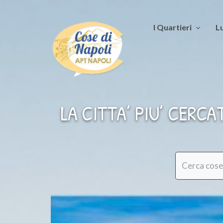
I Quartieri
Lu
LA CITTA’ PIU’ CERCA