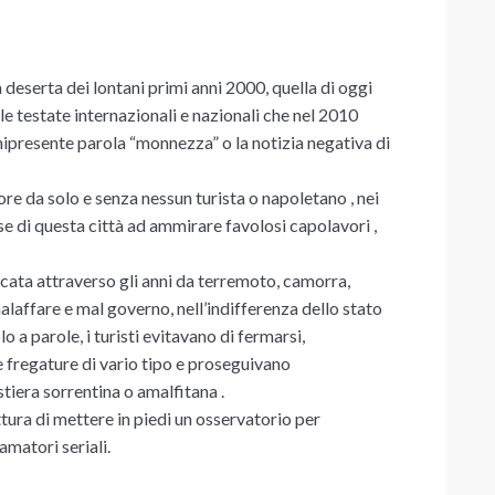
 deserta dei lontani primi anni 2000, quella di oggi
e testate internazionali e nazionali che nel 2010
ipresente parola “monnezza” o la notizia negativa di
ore da solo e senza nessun turista o napoletano , nei
se di questa città ad ammirare favolosi capolavori ,
icata attraverso gli anni da terremoto, camorra,
laffare e mal governo, nell’indifferenza dello stato
 a parole, i turisti evitavano di fermarsi,
i e fregature di vario tipo e proseguivano
tiera sorrentina o amalfitana .
tura di mettere in piedi un osservatorio per
amatori seriali.