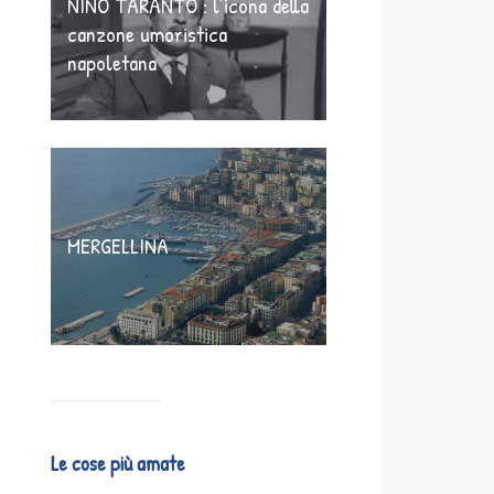
NINO TARANTO : l’icona della
canzone umoristica
napoletana
MERGELLINA
Le cose più amate