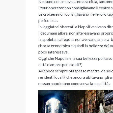
Nessuno conosceva la nostra città, tantomeno
I tour operator non consigliavano il centro st
Le crociere non consigliavano nelle loro t
pericolosa .
I viaggiatori sbarcati a Napoli venivano dir
I decumani allora non interessavano proprio
I napoletani all’epoca non avevano ancora b
risorsa economica e quindi la bellezza dei var
poco interessava .
Oggi che Napoli nella sua bellezza porta sold
città o amore per i soldi ?)
All’epoca sempre più spesso mentre da solo g
residenti locali ( che ancora abitavano gli 
nessun napoletano conosceva la sua città .