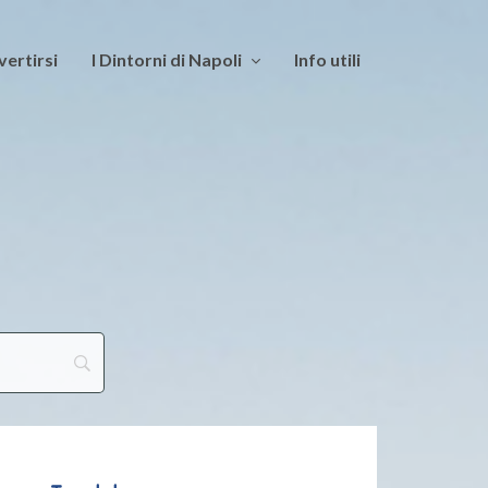
vertirsi
I Dintorni di Napoli
Info utili