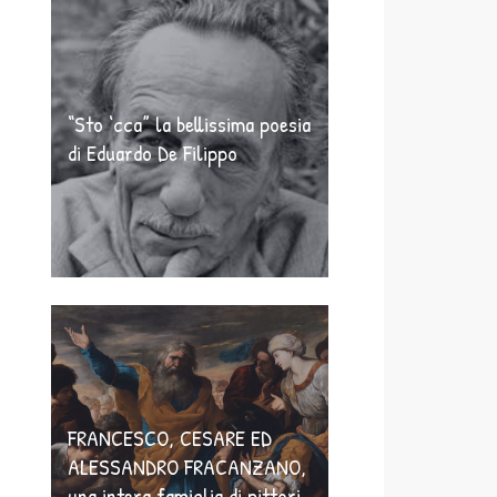
“Sto ‘cca” la bellissima poesia
di Eduardo De Filippo
FRANCESCO, CESARE ED
ALESSANDRO FRACANZANO,
una intera famiglia di pittori