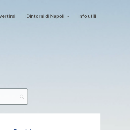
vertirsi
I Dintorni di Napoli
Info utili