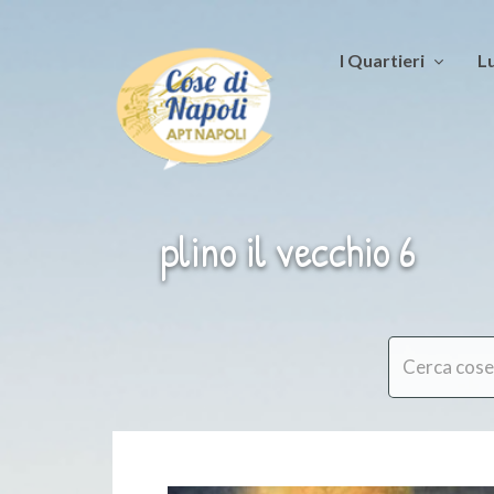
I Quartieri
Lu
plino il vecchio 6