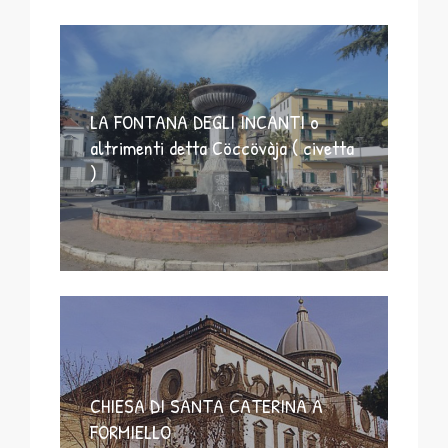
LA FONTANA DEGLI INCANTI o
altrimenti detta Cöccövàja ( civetta
)
CHIESA DI SANTA CATERINA A
FORMIELLO