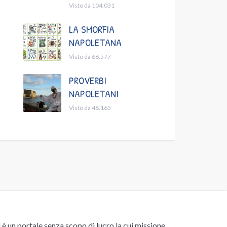
Visto da 104.031
LA SMORFIA
NAPOLETANA
Visto da 66.577
PROVERBI
NAPOLETANI
Visto da 48.165
un portale senza scopo di lucro la cui missione