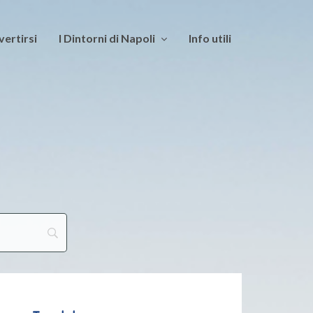
vertirsi
I Dintorni di Napoli
Info utili