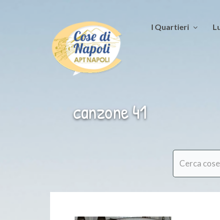
I Quartieri
Lu
canzone 41