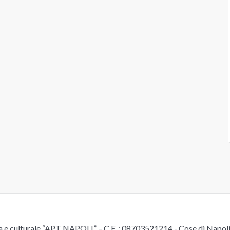
e culturale “APT NAPOLI” – C.F. : 08703521214 - Cose di Napoli è 