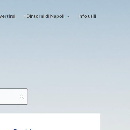
vertirsi
I Dintorni di Napoli
Info utili