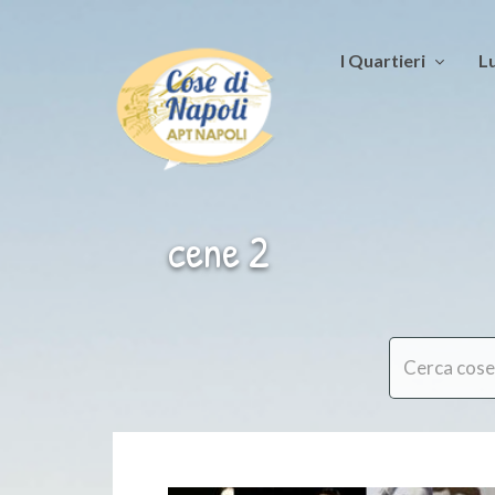
I Quartieri
Lu
cene 2