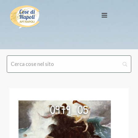
0979_05