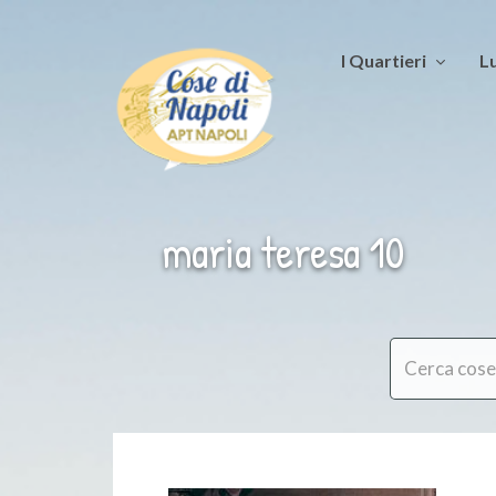
I Quartieri
Lu
maria teresa 10