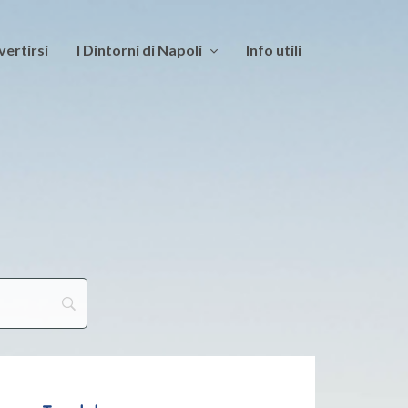
vertirsi
I Dintorni di Napoli
Info utili