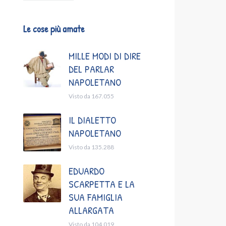
Le cose più amate
MILLE MODI DI DIRE
DEL PARLAR
NAPOLETANO
Visto da 167.055
IL DIALETTO
NAPOLETANO
Visto da 135.288
EDUARDO
SCARPETTA E LA
SUA FAMIGLIA
ALLARGATA
Visto da 104.019