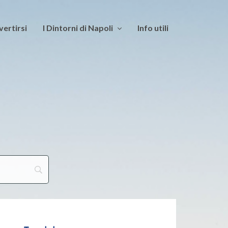
vertirsi
I Dintorni di Napoli
Info utili