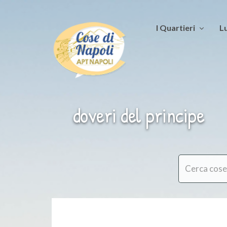
I Quartieri
Lu
doveri del principe