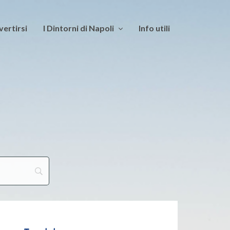
vertirsi
I Dintorni di Napoli
Info utili