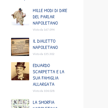
MILLE MODI DI DIRE
DEL PARLAR
NAPOLETANO
Visto da 167.094
IL DIALETTO
NAPOLETANO
Visto da 135.302
EDUARDO
SCARPETTA E LA
SUA FAMIGLIA
ALLARGATA
Visto da 104.028
LA SMORFIA