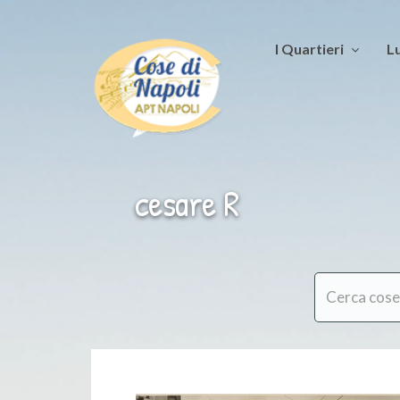
I Quartieri
Lu
cesare R