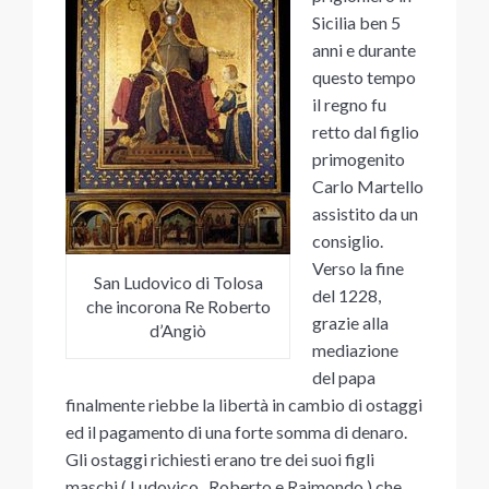
Sicilia ben 5
anni e durante
questo tempo
il regno fu
retto dal figlio
primogenito
Carlo Martello
assistito da un
consiglio.
Verso la fine
San Ludovico di Tolosa
del 1228,
che incorona Re Roberto
grazie alla
d’Angiò
mediazione
del papa
finalmente riebbe la libertà in cambio di ostaggi
ed il pagamento di una forte somma di denaro.
Gli ostaggi richiesti erano tre dei suoi figli
maschi ( Ludovico , Roberto e Raimondo ) che