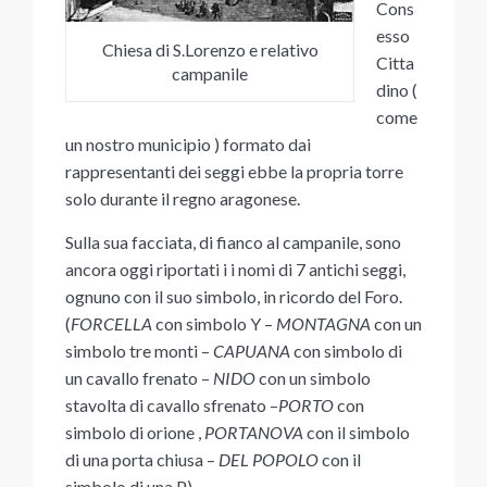
Cons
esso
Chiesa di S.Lorenzo e relativo
Citta
campanile
dino (
come
un nostro municipio ) formato dai
rappresentanti dei seggi ebbe la propria torre
solo durante il regno aragonese.
Sulla sua facciata, di fianco al campanile, sono
ancora oggi riportati i i nomi di 7 antichi seggi,
ognuno con il suo simbolo, in ricordo del Foro.
(
FORCELLA
con simbolo Y –
MONTAGNA
con un
simbolo tre monti –
CAPUANA
con simbolo di
un cavallo frenato –
NIDO
con un simbolo
stavolta di cavallo sfrenato –
PORTO
con
simbolo di orione ,
PORTANOVA
con il simbolo
di una porta chiusa –
DEL POPOLO
con il
simbolo di una P).