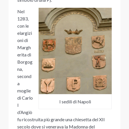
Nel
1283,
con le
elargizi
oni di
Margh
erita di
Borgog
na,
second
a
moglie
di Carlo
I sedili di Napoli
I
d’Angiò
fu ricostruita più grande una chiesetta del XII
secolo dove si venerava la Madonna del