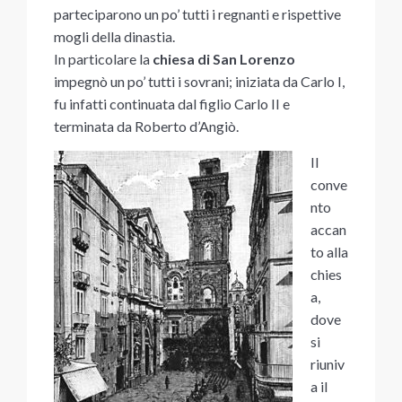
parteciparono un po’ tutti i regnanti e rispettive
mogli della dinastia.
In particolare la
chiesa di San Lorenzo
impegnò un po’ tutti i sovrani; iniziata da Carlo I,
fu infatti continuata dal figlio Carlo II e
terminata da Roberto d’Angiò.
Il
conve
nto
accan
to alla
chies
a,
dove
si
riuniv
a il