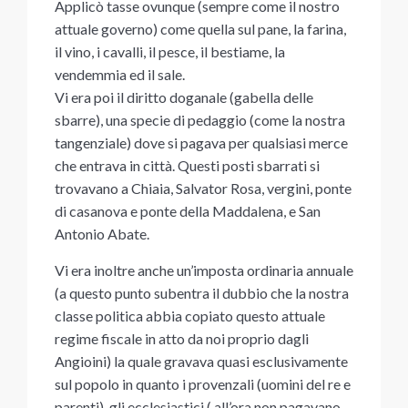
Applicò tasse ovunque (sempre come il nostro
attuale governo) come quella sul pane, la farina,
il vino, i cavalli, il pesce, il bestiame, la
vendemmia ed il sale.
Vi era poi il diritto doganale (gabella delle
sbarre), una specie di pedaggio (come la nostra
tangenziale) dove si pagava per qualsiasi merce
che entrava in città. Questi posti sbarrati si
trovavano a Chiaia, Salvator Rosa, vergini, ponte
di casanova e ponte della Maddalena, e San
Antonio Abate.
Vi era inoltre anche un’imposta ordinaria annuale
(a questo punto subentra il dubbio che la nostra
classe politica abbia copiato questo attuale
regime fiscale in atto da noi proprio dagli
Angioini) la quale gravava quasi esclusivamente
sul popolo in quanto i provenzali (uomini del re e
parenti), gli ecclesiastici ( all’ora non pagavano