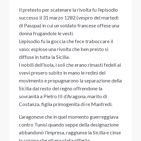
Il pretesto per scatenare la rivolta fu l’episodio
successo il 31 marzo 1282 (vespro del martedì
di Pasqua) in cui un soldato francese offese una
donna frugandole le vesti.
L’episodio fu la goccia che fece traboccare il
vaso: esplose una rivolta che ben presto si
diffuse in tutta la Sicilia.
I nobili dell’isola, i soli che erano rimasti fedeli ai
svevi presero subito in mano le redini del
movimento e propugnarono la separazione della
Sicilia dal resto del regno offrendone la
sovranità a Pietro III d’Aragona, marito di
Costanza, figlia primogenita di re Manfredi.
L’aragonese che in quel momento guerreggiava
contro Tunisi quando seppe della designazione
abbandonò l’impresa, raggiunse la Sicilia e cinse
la corona che gli era stata offerta.