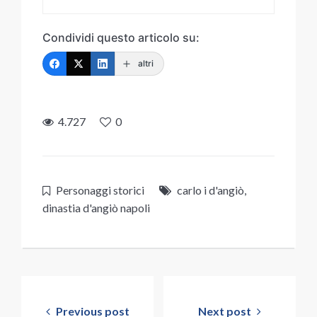
Condividi questo articolo su:
altri
4.727
0
Personaggi storici
carlo i d'angiò
,
dinastia d'angiò napoli
Navigazione
articoli
Previous post
Next post