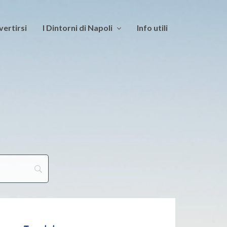
vertirsi
I Dintorni di Napoli
Info utili