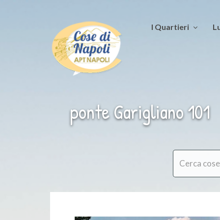
I Quartieri
Lu
ponte Garigliano 101