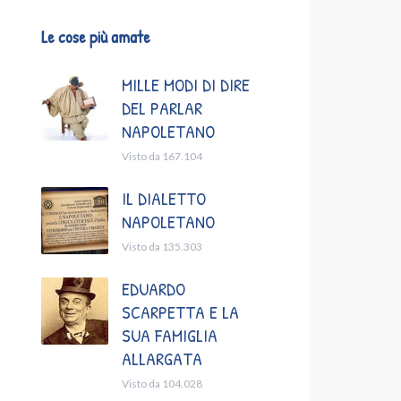
Le cose più amate
MILLE MODI DI DIRE
DEL PARLAR
NAPOLETANO
Visto da 167.104
IL DIALETTO
NAPOLETANO
Visto da 135.303
EDUARDO
SCARPETTA E LA
SUA FAMIGLIA
ALLARGATA
Visto da 104.028