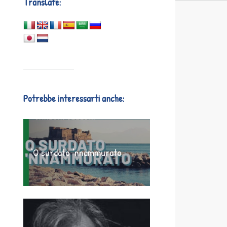
Translate:
Potrebbe interessarti anche:
‘O surdato ‘nnammurato