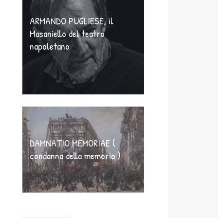
ARMANDO PUGLIESE, il
Masaniello del teatro
napoletano
DAMNATIO MEMORIAE (
condanna della memoria )