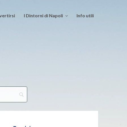
vertirsi
I Dintorni di Napoli
Info utili