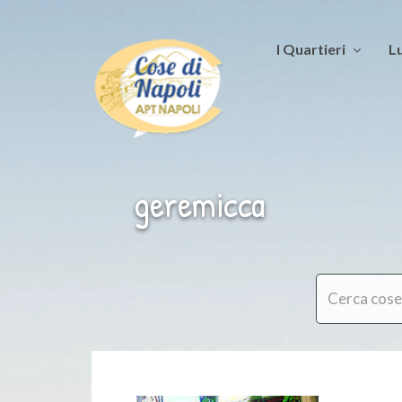
I Quartieri
Lu
geremicca