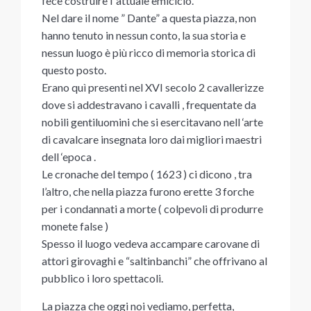
fece costruire l ‘attuale emiciclo.
Nel dare il nome ” Dante” a questa piazza, non
hanno tenuto in nessun conto, la sua storia e
nessun luogo è più ricco di memoria storica di
questo posto.
Erano quì presenti nel XVI secolo 2 cavallerizze
dove si addestravano i cavalli , frequentate da
nobili gentiluomini che si esercitavano nell ‘arte
di cavalcare insegnata loro dai migliori maestri
dell ‘epoca .
Le cronache del tempo ( 1623 ) ci dicono , tra
l’altro, che nella piazza furono erette 3 forche
per i condannati a morte ( colpevoli di produrre
monete false )
Spesso il luogo vedeva accampare carovane di
attori girovaghi e “saltinbanchi” che offrivano al
pubblico i loro spettacoli.
La piazza che oggi noi vediamo, perfetta,