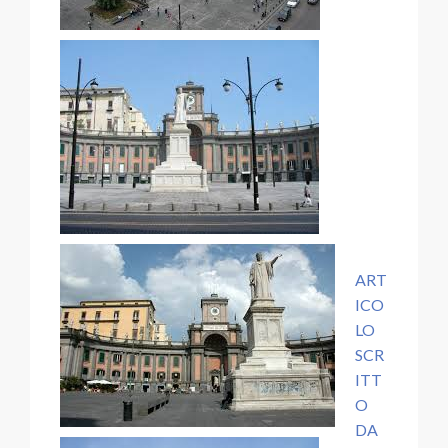
ART
ICO
LO
SCR
ITT
O
DA