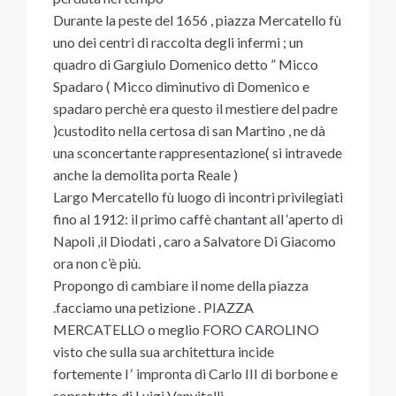
Durante la peste del 1656 , piazza Mercatello fù
uno dei centri di raccolta degli infermi ; un
quadro di Gargiulo Domenico detto ” Micco
Spadaro ( Micco diminutivo di Domenico e
spadaro perchè era questo il mestiere del padre
)custodito nella certosa di san Martino , ne dà
una sconcertante rappresentazione( si intravede
anche la demolita porta Reale )
Largo Mercatello fù luogo di incontri privilegiati
fino al 1912: il primo caffè chantant all ‘aperto di
Napoli ,il Diodati , caro a Salvatore Di Giacomo
ora non c’è più.
Propongo di cambiare il nome della piazza
.facciamo una petizione . PIAZZA
MERCATELLO o meglio FORO CAROLINO
visto che sulla sua architettura incide
fortemente l ‘ impronta di Carlo III di borbone e
sopratutto di Luigi Vanvitelli .