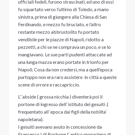
ufficiali fedeli, furono strascinati, ed uno di essi
fu squartato verso l’ultimo di Toledo, a mano
sinistra, prima di giungere alla Chiesa di San
Ferdinando, e mezzo fu bruciato, e l’altro
restante mezzo abbrustolito fu portato
vendibile per le piazze di Napoli, ridotto a
pezzetti, a chi se ne comprava un poco, e se lo
mangiavano. Le sue parti pudenti attaccate ad
una lunga mazza erano portate in trionfo per
Napoli. Cosa da non credersi, ma a quell’epoca
purtoppo non era raro assistere in città a queste
scene di orrore e raccapriccio.
L’ ‘abside ( grossa nicchia ) diventerà poi il
portone di ingresso dell’ istituto dei gesuiti .(
frequentato all’ epoca dai figli della nobilta’
napoletana).
I gesuiti avevano avuto in concessione da
Francesco I di Borbone l’ antico monastero di