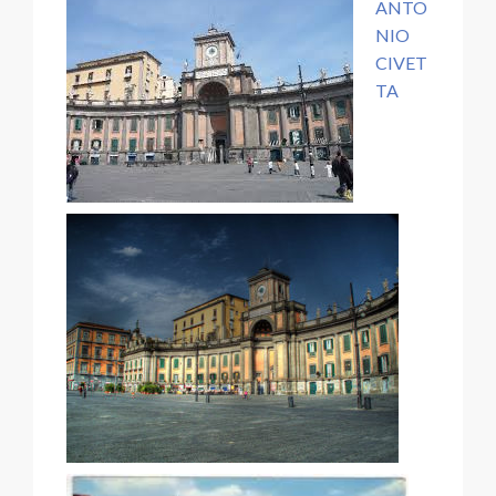
ANTO
NIO
CIVET
TA