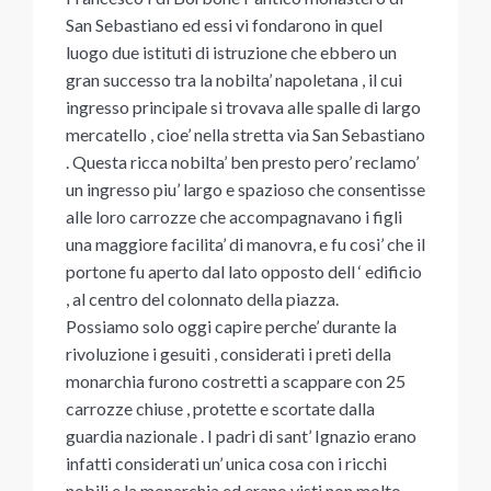
San Sebastiano ed essi vi fondarono in quel
luogo due istituti di istruzione che ebbero un
gran successo tra la nobilta’ napoletana , il cui
ingresso principale si trovava alle spalle di largo
mercatello , cioe’ nella stretta via San Sebastiano
. Questa ricca nobilta’ ben presto pero’ reclamo’
un ingresso piu’ largo e spazioso che consentisse
alle loro carrozze che accompagnavano i figli
una maggiore facilita’ di manovra, e fu cosi’ che il
portone fu aperto dal lato opposto dell ‘ edificio
, al centro del colonnato della piazza.
Possiamo solo oggi capire perche’ durante la
rivoluzione i gesuiti , considerati i preti della
monarchia furono costretti a scappare con 25
carrozze chiuse , protette e scortate dalla
guardia nazionale . I padri di sant’ Ignazio erano
infatti considerati un’ unica cosa con i ricchi
nobili e la monarchia ed erano visti non molto