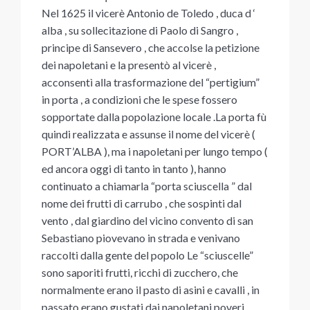
Nel 1625 il vicerè Antonio de Toledo , duca d ‘
alba , su sollecitazione di Paolo di Sangro ,
principe di Sansevero , che accolse la petizione
dei napoletani e la presentò al vicerè ,
acconsentì alla trasformazione del “pertigium”
in porta , a condizioni che le spese fossero
sopportate dalla popolazione locale .La porta fù
quindi realizzata e assunse il nome del vicerè (
PORT’ALBA ), ma i napoletani per lungo tempo (
ed ancora oggi di tanto in tanto ), hanno
continuato a chiamarla “porta sciuscella ” dal
nome dei frutti di carrubo , che sospinti dal
vento , dal giardino del vicino convento di san
Sebastiano piovevano in strada e venivano
raccolti dalla gente del popolo Le “sciuscelle”
sono saporiti frutti, ricchi di zucchero, che
normalmente erano il pasto di asini e cavalli , in
passato erano gustati dai napoletani poveri