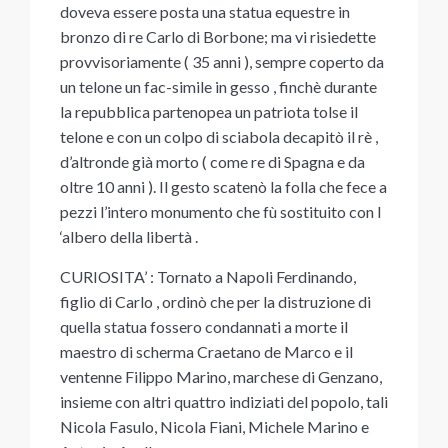
doveva essere posta una statua equestre in
bronzo di re Carlo di Borbone; ma vi risiedette
provvisoriamente ( 35 anni ), sempre coperto da
un telone un fac-simile in gesso , finchè durante
la repubblica partenopea un patriota tolse il
telone e con un colpo di sciabola decapitò il rè ,
d’altronde già morto ( come re di Spagna e da
oltre 10 anni ). Il gesto scatenò la folla che fece a
pezzi l’intero monumento che fù sostituito con l
‘albero della libertà .
CURIOSITA’ : Tornato a Napoli Ferdinando,
figlio di Carlo , ordinò che per la distruzione di
quella statua fossero condannati a morte il
maestro di scherma Craetano de Marco e il
ventenne Filippo Marino, marchese di Genzano,
insieme con altri quattro indiziati del popolo, tali
Nicola Fasulo, Nicola Fiani, Michele Marino e