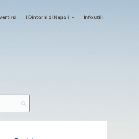
vertirsi
I Dintorni di Napoli
Info utili