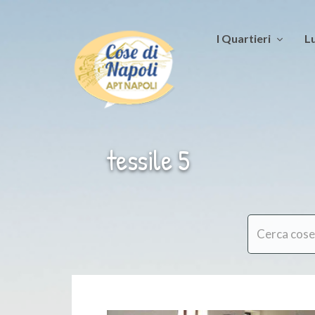
I Quartieri
Lu
tessile 5