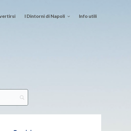
vertirsi
I Dintorni di Napoli
Info utili