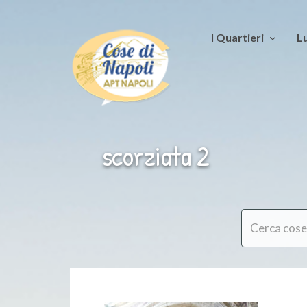
I Quartieri
Lu
scorziata 2