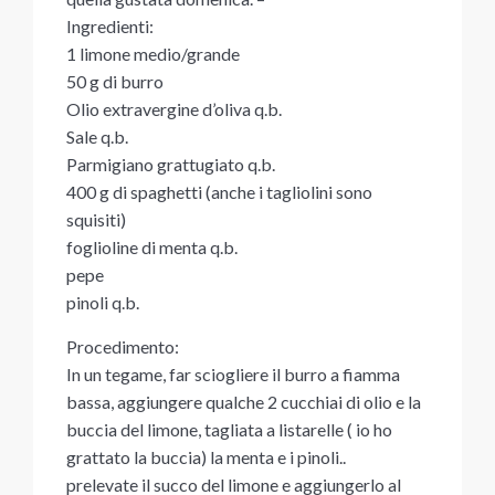
Ingredienti:
1 limone medio/grande
50 g di burro
Olio extravergine d’oliva q.b.
Sale q.b.
Parmigiano grattugiato q.b.
400 g di spaghetti (anche i tagliolini sono
squisiti)
foglioline di menta q.b.
pepe
pinoli q.b.
Procedimento:
In un tegame, far sciogliere il burro a fiamma
bassa, aggiungere qualche 2 cucchiai di olio e la
buccia del limone, tagliata a listarelle ( io ho
grattato la buccia) la menta e i pinoli..
prelevate il succo del limone e aggiungerlo al