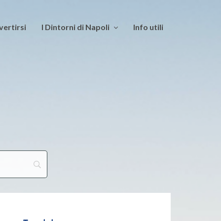
vertirsi
I Dintorni di Napoli
Info utili