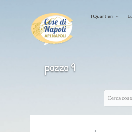
I Quartieri
Lu
pozzo 9