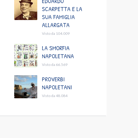
EDUARDO
SCARPETTA E LA
SUA FAMIGLIA
ALLARGATA
Visto da 104.009
LA SMORFIA
NAPOLETANA
Visto da 66.569
PROVERBI
NAPOLETANI
Visto da 48.084