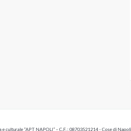
e culturale “APT NAPOLI” – C.F. : 08703521214 - Cose di Napoli è 