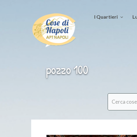
I Quartieri
Lu
pozzo 100