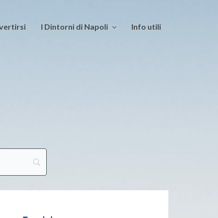
vertirsi
I Dintorni di Napoli
Info utili