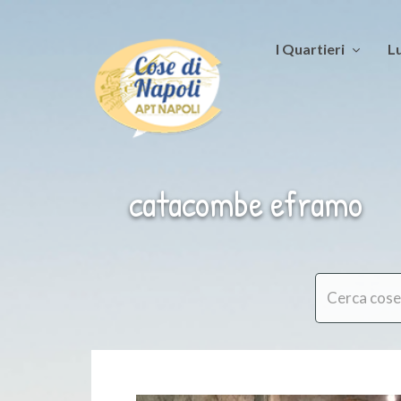
I Quartieri
Lu
catacombe eframo