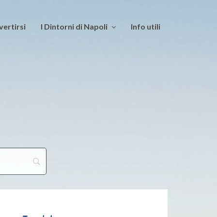
vertirsi
I Dintorni di Napoli
Info utili