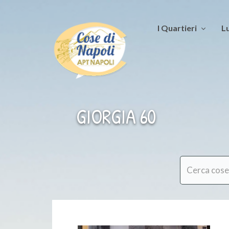
I Quartieri
Lu
GIORGIA 60