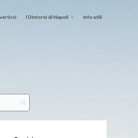
vertirsi
I Dintorni di Napoli
Info utili