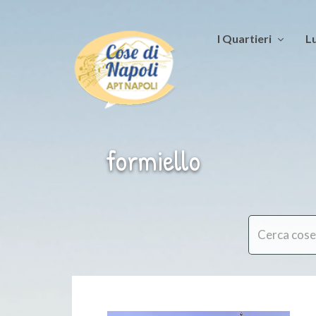
I Quartieri
Lu
formiello