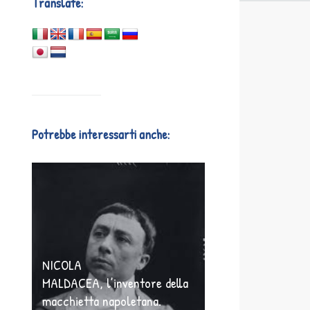
Translate:
Potrebbe interessarti anche:
NICOLA
MALDACEA, l’inventore della
macchietta napoletana.