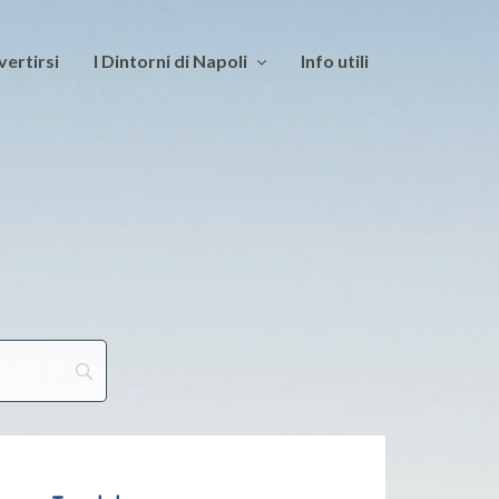
vertirsi
I Dintorni di Napoli
Info utili