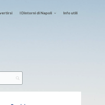
vertirsi
I Dintorni di Napoli
Info utili