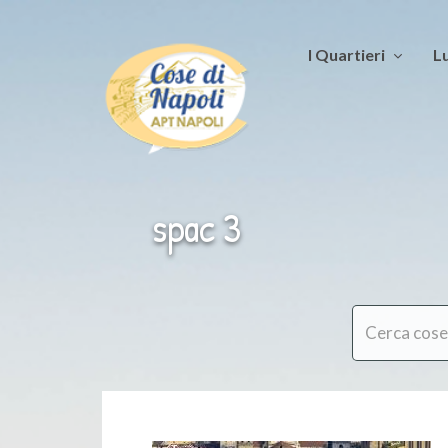
I Quartieri
Lu
spac 3