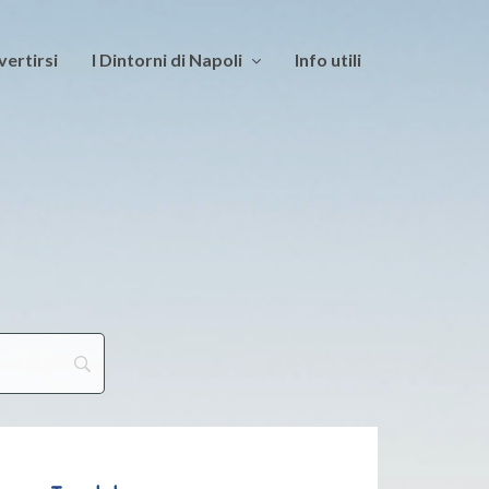
vertirsi
I Dintorni di Napoli
Info utili