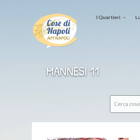
I Quartieri
Lu
MANNESI 11