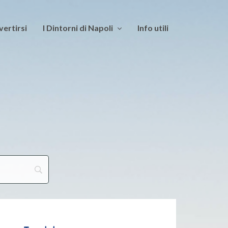
vertirsi
I Dintorni di Napoli
Info utili