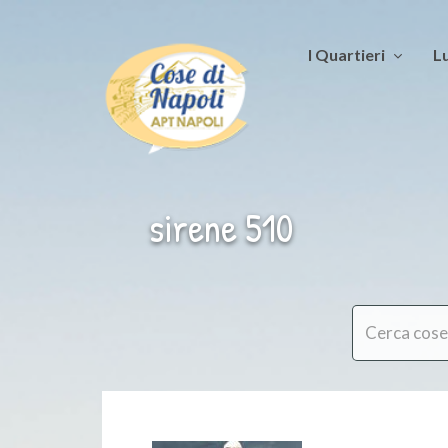
I Quartieri
Lu
sirene 510