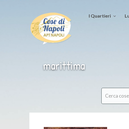
I Quartieri
Lu
marittima