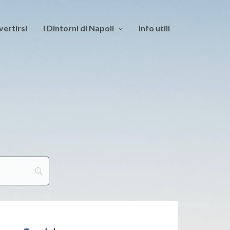
vertirsi
I Dintorni di Napoli
Info utili