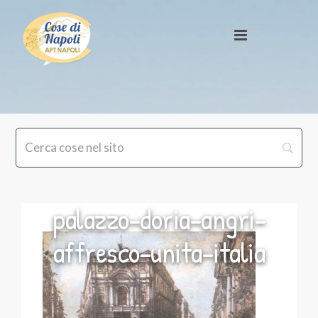
palazzo-doria-angri-
affresco-unita-italia