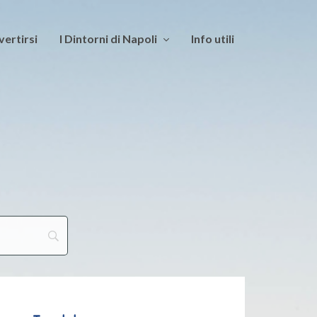
vertirsi
I Dintorni di Napoli
Info utili