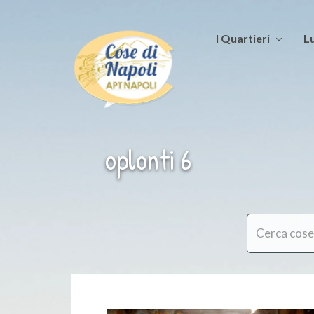
I Quartieri
Lu
oplonti 6